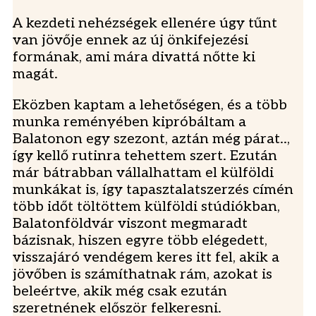
A kezdeti nehézségek ellenére úgy tűnt
van jövője ennek az új önkifejezési
formának, ami mára divattá nőtte ki
magát.
Eközben kaptam a lehetőségen, és a több
munka reményében kipróbáltam a
Balatonon egy szezont, aztán még párat..,
így kellő rutinra tehettem szert. Ezután
már bátrabban vállalhattam el külföldi
munkákat is, így tapasztalatszerzés címén
több időt töltöttem külföldi stúdiókban,
Balatonföldvár viszont megmaradt
bázisnak, hiszen egyre több elégedett,
visszajáró vendégem keres itt fel, akik a
jövőben is számíthatnak rám, azokat is
beleértve, akik még csak ezután
szeretnének először felkeresni.