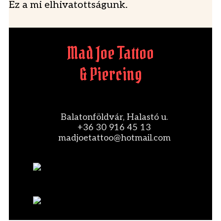
Ez a mi elhivatottságunk.
Mad Joe Tattoo
& Piercing
Balatonföldvár, Halastó u.
+36 30 916 45 13
madjoetattoo@hotmail.com