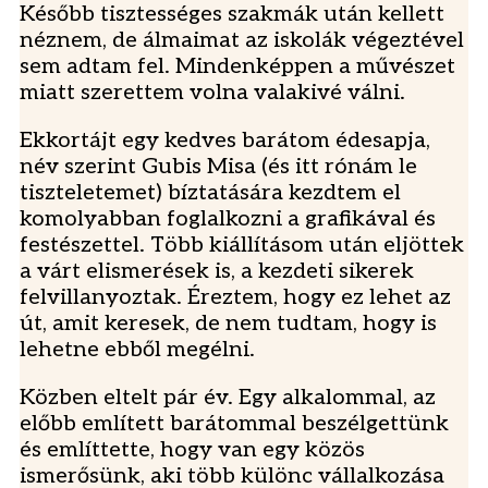
Később tisztességes szakmák után kellett
néznem, de álmaimat az iskolák végeztével
sem adtam fel. Mindenképpen a művészet
miatt szerettem volna valakivé válni.
Ekkortájt egy kedves barátom édesapja,
név szerint Gubis Misa (és itt rónám le
tiszteletemet) bíztatására kezdtem el
komolyabban foglalkozni a grafikával és
festészettel. Több kiállításom után eljöttek
a várt elismerések is, a kezdeti sikerek
felvillanyoztak. Éreztem, hogy ez lehet az
út, amit keresek, de nem tudtam, hogy is
lehetne ebből megélni.
Közben eltelt pár év. Egy alkalommal, az
előbb említett barátommal beszélgettünk
és említtette, hogy van egy közös
ismerősünk, aki több különc vállalkozása