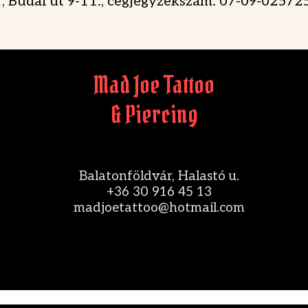
, Budai út 9-11., cégjegyzékszám: 07-09-02572
Mad Joe Tattoo
& Piercing
Balatonföldvár, Halastó u.
+36 30 916 45 13
madjoetattoo@hotmail.com