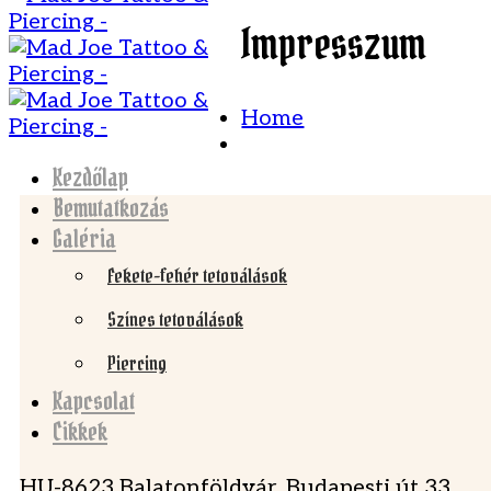
Impresszum
Home
Kezdőlap
Bemutatkozás
Galéria
Fekete-fehér tetoválások
Színes tetoválások
Piercing
Kapcsolat
Cikkek
HU-8623 Balatonföldvár, Budapesti út 33.