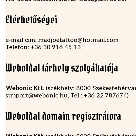
Elérhetőségei
e-mail cím: madjoetattoo@hotmail.com
​Telefon: +36 30 916 45 13
Weboldal tárhely szolgáltatója
Webonic Kft.
(székhely: 8000 Székesfehérvár
support@webonic.hu, Tel.: +36 22 787674)
Weboldal domain regisztrátora