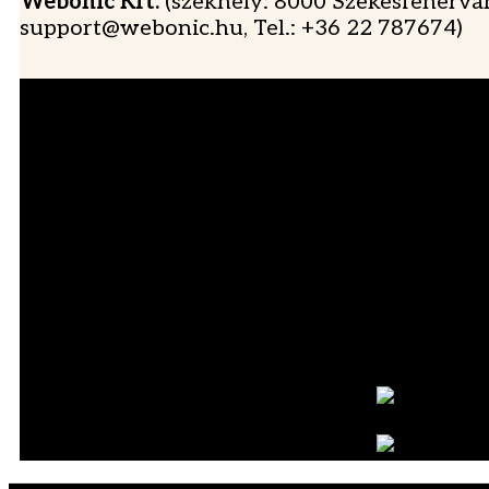
Webonic Kft.
(székhely: 8000 Székesfehérvár
support@webonic.hu, Tel.: +36 22 787674)